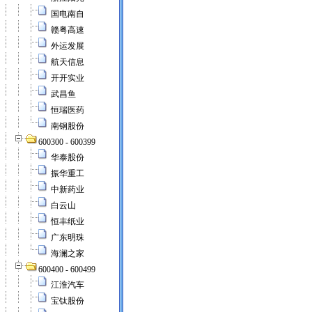
国电南自
赣粤高速
外运发展
航天信息
开开实业
武昌鱼
恒瑞医药
南钢股份
600300 - 600399
华泰股份
振华重工
中新药业
白云山
恒丰纸业
广东明珠
海澜之家
600400 - 600499
江淮汽车
宝钛股份