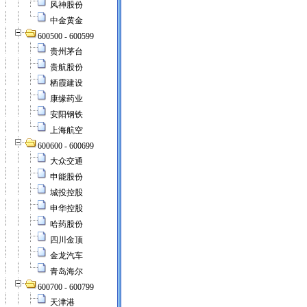
风神股份
中金黄金
600500 - 600599
贵州茅台
贵航股份
栖霞建设
康缘药业
安阳钢铁
上海航空
600600 - 600699
大众交通
申能股份
城投控股
申华控股
哈药股份
四川金顶
金龙汽车
青岛海尔
600700 - 600799
天津港