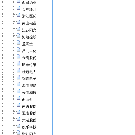
西藏药业
长春经开
浙江医药
南山铝业
江苏阳光
海航控股
圣济堂
昌九生化
金鹰股份
民丰特纸
桂冠电力
铜峰电子
海南椰岛
云南城投
两面针
南纺股份
冠农股份
大湖股份
凯乐科技
浙江阳光