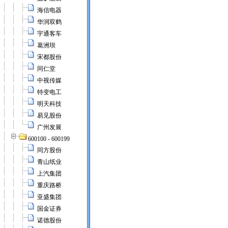
海信电器
华润双鹤
宇通客车
葛洲坝
宋都股份
同仁堂
中视传媒
特变电工
明天科技
易见股份
广州发展
600100 - 600199
同方股份
青山纸业
上汽集团
重庆路桥
亚盛集团
国金证券
诺德股份