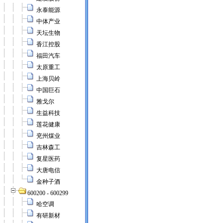
永泰能源
中体产业
天坛生物
香江控股
福田汽车
太原重工
上海贝岭
中国巨石
雅戈尔
生益科技
莲花健康
兖州煤业
吉林森工
复星医药
大唐电信
金种子酒
600200 - 600299
哈空调
有研新材