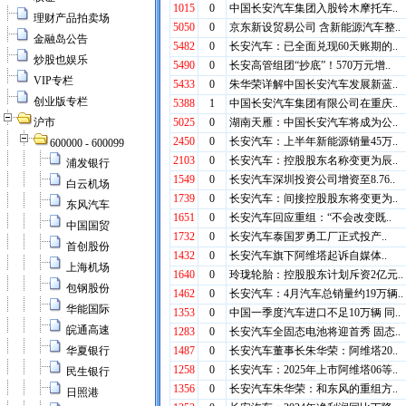
理财产品拍卖场
金融岛公告
炒股也娱乐
VIP专栏
创业版专栏
沪市
600000 - 600099
浦发银行
白云机场
东风汽车
中国国贸
首创股份
上海机场
包钢股份
华能国际
皖通高速
华夏银行
民生银行
日照港