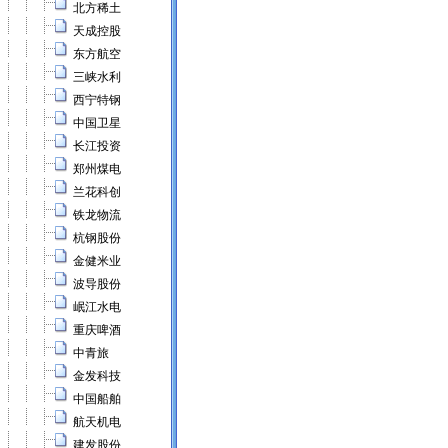
北方稀土
天成控股
东方航空
三峡水利
西宁特钢
中国卫星
长江投资
郑州煤电
兰花科创
铁龙物流
杭钢股份
金健米业
波导股份
岷江水电
重庆啤酒
中青旅
金发科技
中国船舶
航天机电
建发股份