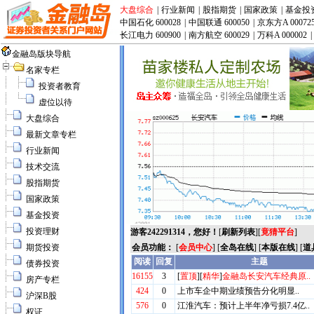
大盘综合
|
行业新闻
|
股指期货
|
国家政策
|
基金投
中国石化 600028
|
中国联通 600050
|
京东方A 00072
长江电力 600900
|
南方航空 600029
|
万科A 000002
|
金融岛版块导航
名家专栏
投资者教育
虚位以待
大盘综合
最新文章专栏
行业新闻
技术交流
股指期货
国家政策
基金投资
投资理财
游客242291314，您好！
[
刷新列表
][
竟猜平台
]
期货投资
会员功能：
[
会员中心
] [
全岛在线
] [
本版在线
] [
道
债券投资
房产专栏
沪深B股
权证