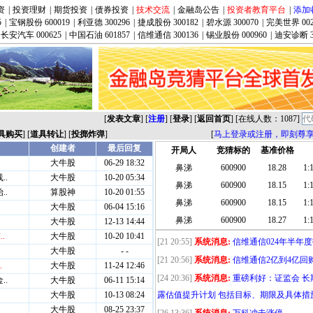
资
|
投资理财
|
期货投资
|
债券投资
|
技术交流
|
金融岛公告
|
投资者教育平台
|
添加
[17 11:01]
系统消息:
2024年Q1全球智能手
5
|
宝钢股份 600019
|
利亚德 300296
|
捷成股份 300182
|
碧水源 300070
|
完美世界 002
至2.894亿部
长安汽车 000625
|
中国石油 601857
|
信维通信 300136
|
锡业股份 000960
|
迪安诊断 3
[18 10:48]
系统消息:
华为Pura 70开卖
秒空！
[18 11:10]
系统消息:
广哈通信 300711 ，
[29 09:23]
系统消息:
穆迪再次下调万科评级
坚决反对！
[
发表文章
] [
注册
] [
登录
] [
返回首页
] [在线人数：1087]
具购买
] [
道具转让
] [
投掷炸弹
]
[
马上登录或注册，即刻尊
[29 10:43]
系统消息:
万科罕见封板
开局人
竞猜标的
基准价格
[21 10:47]
系统消息:
以前总喊汽车和家电
鼻涕
600900
18.28
1:1
机了
鼻涕
600900
18.15
1:1
[29 13:49]
系统消息:
4月国内市场手机出货量
鼻涕
600900
18.15
1:1
增长28.8%
鼻涕
600900
18.27
1:1
[26 14:37]
系统消息:
反弹就在今明两天
[21 20:55]
系统消息:
信维通信024年半年
[21 20:56]
系统消息:
信维通信2亿到4亿回
[24 20:36]
系统消息:
重磅利好：证监会 长
露估值提升计划 包括目标、期限及具体措