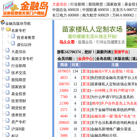
大盘综合
|
行业新闻
|
股指期货
|
国家政策
|
基金投
中国石化 600028
|
中国联通 600050
|
京东方A 00072
长江电力 600900
|
南方航空 600029
|
万科A 000002
|
金融岛版块导航
名家专栏
投资者教育
虚位以待
大盘综合
游客242706374，您好！
[
刷新列表
][
竟猜平台
]
最新文章专栏
会员功能：
[
会员中心
] [
全岛在线
] [
本版在线
] [
道
行业新闻
技术交流
股指期货
国家政策
基金投资
投资理财
期货投资
债券投资
房产专栏
沪深B股
权证