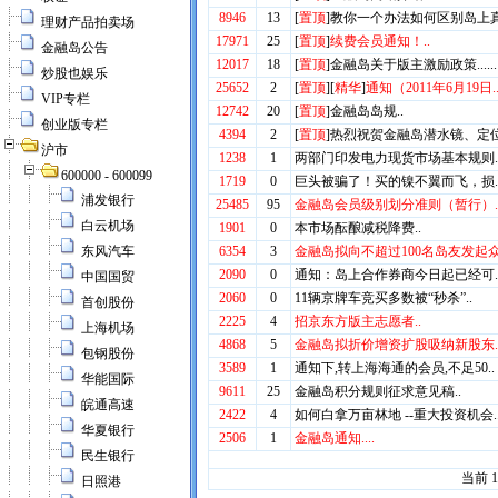
理财产品拍卖场
金融岛公告
炒股也娱乐
VIP专栏
创业版专栏
沪市
600000 - 600099
浦发银行
白云机场
东风汽车
中国国贸
首创股份
上海机场
包钢股份
华能国际
皖通高速
华夏银行
民生银行
日照港