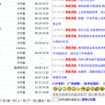
[26 13:36]
系统消息:
万科冲击涨停
[26 13:49]
系统消息:
保利发展 封死涨停 
[27 10:53]
系统消息:
上交所系统异常，无
[27 13:53]
系统消息:
挤爆！午后开盘上交
复正常
[10 09:01]
系统消息:
央行公告 互换便利50
[07 11:07]
系统消息:
热烈祝贺众多岛友持有的
大胆封20CM
[08 10:20]
系统消息:
热烈祝贺众多岛友持有
36 持续拉升，创出近三年来新高
[12 14:46]
系统消息:
万科A带动地产股直线拉
[12 17:14]
系统消息:
中美日内瓦经贸会谈
[08 11:13]
系统消息:
住建部：国家层面正
新相关法规
[
VIP专栏
]
[
广告招商
]
[
技术交流区
]
[
(回车键快速提交)
[
登录
][
注册
]