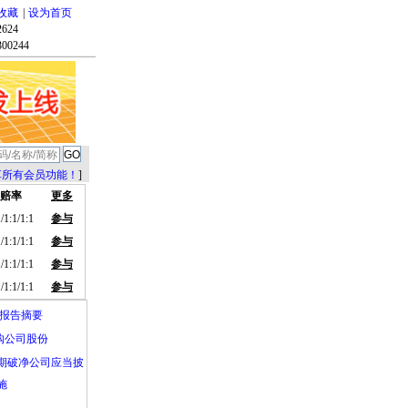
收藏
|
设为首页
机出货量增长7.8%
624
00244
，门店大排长龙！官网
直线20CM 封板
 万科紧急回应：
享所有会员功能！
]
赔率
更多
，这次终于加上手
/1:1/1:1
参与
/1:1/1:1
参与
2407.1万部同比
/1:1/1:1
参与
/1:1/1:1
参与
度报告摘要
购公司股份
期破净公司应当披
施