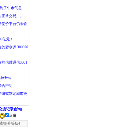
闻到了牛市气息
法正常交易。。
所竞价平台仍未恢
00亿元！
碧水源 300070
的信维通信3001
升\\\
联合声明
在研究制定城市更
交流记录查询
]
滚屏