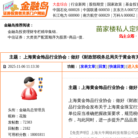
大盘综合
|
行业新闻
|
股指期货
|
国家政策
|
基金投
中国石化 600028
|
中国联通 600050
|
京东方A 00072
长江电力 600900
|
南方航空 600029
|
万科A 000002
|
金融岛推荐阅读：
金融岛投资理财专栏精华集锦..
中信证券：大类资产配置顺序为股票>商品>债..
主题： 上海黄金饰品行业协会：做好《财政部税务总局关于黄金有
2025-11-06 11:13:30
功能
： [
发表文章
] [
回复
] [
快速回复
] [
进入
主题：上海黄金饰品行业协会：做好
上海黄金饰品行业协会：做好《财政部
品行业协会发布关于上海黄金珠宝行
头衔：金融岛总管理员
单位应当准确把握政策要求，规范税
昵称：花脸
作，与此同时，进一步提升产品品质
发帖数：72383
回帖数：2182
【免责声明】上海大牛网络科技有限公司
可用积分数：18001811