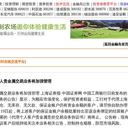
资
|
投资理财
|
期货投资
|
债券投资
|
技术交流
|
金融岛公告
|
投资者教育平台
|
添加
5
|
宝钢股份 600019
|
利亚德 300296
|
捷成股份 300182
|
碧水源 300070
|
完美世界 002
长安汽车 000625
|
中国石油 601857
|
信维通信 300136
|
锡业股份 000960
|
迪安诊断 3
[
返回金融岛首
实时在线交流平台
]
人贵金属交易业务将加强管理
属交易业务将加强管理 上海证券报·中国证券网 中国工商银行日前发布
务的公告》显示，为顺应市场变化，保护投资者权益，工行对于代理上海
仓、无库存、无欠款、保证金账户仍有资金余额的客户，请尽快自助办理
12月19日起，将上述客户的保证金账户余额批量转出至该业务绑定的结算账
署的《代理个人客户贵金属竞价交易业务协议书》将终止。 公告称，现
议客户后续持续关注本业务相关公告，控制持仓规模，防范市场风险。