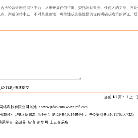
仅合法经营金融岛网络平台，从未开展任何咨询、委托理财业务。任何人的文章、言论
观点、判断保持中立，不对其准确性、可靠性或完整性提供任何明确或暗示的保证。股
(ENTER) 快速提交
当前
1/1
页： 1 上一
技有限公司 域名：www.jrdao.com www.jrd8.com
630917
沪ICP备10214494号-1
沪ICP备10214494号-2
沪公安网备:31011702007325
关系平台
金融界
新浪
新华网
上证交易所