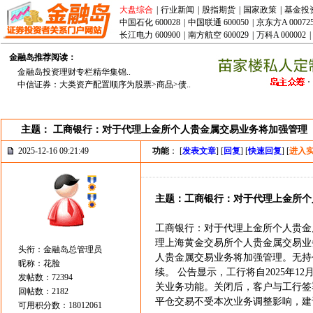
大盘综合
|
行业新闻
|
股指期货
|
国家政策
|
基金投
中国石化 600028
|
中国联通 600050
|
京东方A 00072
长江电力 600900
|
南方航空 600029
|
万科A 000002
|
金融岛推荐阅读：
金融岛投资理财专栏精华集锦..
中信证券：大类资产配置顺序为股票>商品>债..
主题： 工商银行：对于代理上金所个人贵金属交易业务将加强管理
2025-12-16 09:21:49
功能
： [
发表文章
] [
回复
] [
快速回复
] [
进入
主题：工商银行：对于代理上金所个
工商银行：对于代理上金所个人贵金
理上海黄金交易所个人贵金属交易业
头衔：金融岛总管理员
人贵金属交易业务将加强管理。无持
昵称：花脸
续。 公告显示，工行将自2025年
发帖数：72394
关业务功能。关闭后，客户与工行签
回帖数：2182
平仓交易不受本次业务调整影响，建
可用积分数：18012061