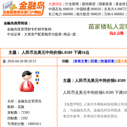
大盘综合
|
行业新闻
|
股指期货
|
国家政策
|
基金投
中国石化 600028
|
中国联通 600050
|
京东方A 00072
长江电力 600900
|
南方航空 600029
|
万科A 000002
|
金融岛推荐阅读：
金融岛投资理财专栏精华集锦..
中信证券：大类资产配置顺序为股票>商品>债..
主题： 人民币兑美元中间价报6.8589 下调10点
2026-04-28 09:29:53
功能
： [
发表文章
] [
回复
] [
快速回复
] [
进入
主题：人民币兑美元中间价报6.8589 
人民币兑美元中间价报6.8589 下调1
头衔：金融岛总管理员
【免责声明】上海大牛网络科技有限公司
昵称：花脸
点，与金融岛无关。金融岛对任何陈述、
发帖数：72383
者仅作参考，并请自行承担相应责任。
回帖数：2182
可用积分数：18001811