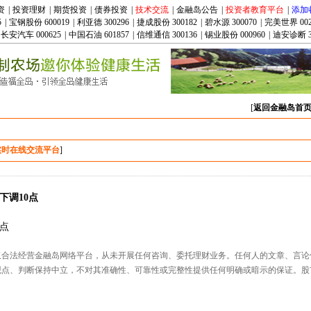
资
|
投资理财
|
期货投资
|
债券投资
|
技术交流
|
金融岛公告
|
投资者教育平台
|
添加
5
|
宝钢股份 600019
|
利亚德 300296
|
捷成股份 300182
|
碧水源 300070
|
完美世界 002
长安汽车 000625
|
中国石油 601857
|
信维通信 300136
|
锡业股份 000960
|
迪安诊断 3
[
返回金融岛首
实时在线交流平台
]
下调10点
0点
仅合法经营金融岛网络平台，从未开展任何咨询、委托理财业务。任何人的文章、言论
观点、判断保持中立，不对其准确性、可靠性或完整性提供任何明确或暗示的保证。股