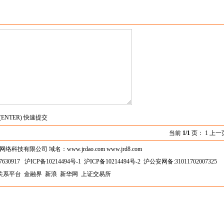
(ENTER) 快速提交
当前
1/1
页： 1 上一
技有限公司 域名：www.jrdao.com www.jrd8.com
630917
沪ICP备10214494号-1
沪ICP备10214494号-2
沪公安网备:31011702007325
关系平台
金融界
新浪
新华网
上证交易所